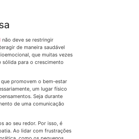
sa
l
não deve se restringir
teragir de maneira saudável
ioemocional, que muitas vezes
e sólida para o crescimento
os que promovem o bem-estar
ssariamente, um lugar físico
 pensamentos. Seja durante
vimento de uma comunicação
ao seu redor. Por isso, é
atia. Ao lidar com frustrações
 prática, como os pequenos