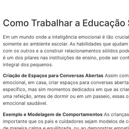
Como Trabalhar a Educação 
Em um mundo onde a inteligência emocional é tão crucia
somente ao ambiente escolar. As habilidades que ajudam 
com os outros e a construir relacionamentos sólidos p
é um dos pilares nas instituições de ensino, pode ser con
integral dos pequenos.
Criação de Espaços para Conversas Abertas
Assim como
emocional, em casa, criar espaços para conversas abertas
específico, mas sim momentos dedicados em que as crian
uma refeição, antes de dormir ou em um passeio, essas 
emocional saudável.
Exemplo e Modelagem de Comportamentos
As crianças
importante que os pais e cuidadores sejam modelos de co
de maneira calma e equilibrada, ou ao demonstrar empati