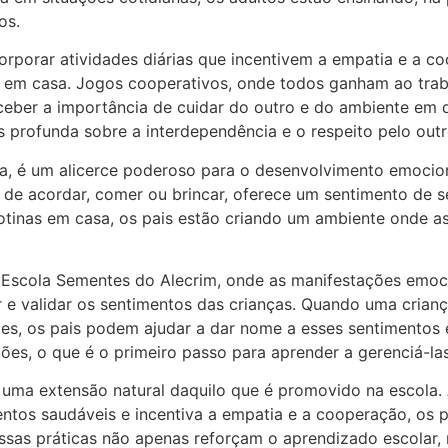
os.
orporar atividades diárias que incentivem a empatia e a 
l em casa. Jogos cooperativos, onde todos ganham ao trab
ceber a importância de cuidar do outro e do ambiente em 
rofunda sobre a interdependência e o respeito pelo outr
a, é um alicerce poderoso para o desenvolvimento emocion
e acordar, comer ou brincar, oferece um sentimento de se
otinas em casa, os pais estão criando um ambiente onde a
Escola Sementes do Alecrim, onde as manifestações emoci
e validar os sentimentos das crianças. Quando uma criança
es, os pais podem ajudar a dar nome a esses sentimentos e
ões, o que é o primeiro passo para aprender a gerenciá-las
ma extensão natural daquilo que é promovido na escola. A
tos saudáveis e incentiva a empatia e a cooperação, os pa
Essas práticas não apenas reforçam o aprendizado escola