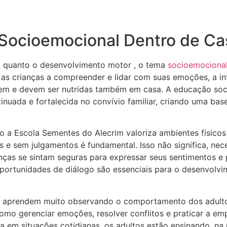
Socioemocional Dentro de Ca
l quanto o desenvolvimento motor , o tema
socioemociona
as crianças a compreender e lidar com suas emoções, a in
odem e devem ser nutridas também em casa. A educação soc
tinuada e fortalecida no convívio familiar, criando uma bas
 a Escola Sementes do Alecrim valoriza ambientes físic
 e sem julgamentos é fundamental. Isso não significa, nece
ças se sintam seguras para expressar seus sentimentos e
oportunidades de diálogo são essenciais para o desenvol
 aprendem muito observando o comportamento dos adultos 
mo gerenciar emoções, resolver conflitos e praticar a emp
a em situações cotidianas, os adultos estão ensinando, na